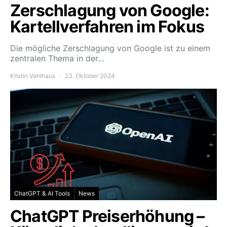
Zerschlagung von Google:
Kartellverfahren im Fokus
Die mögliche Zerschlagung von Google ist zu einem
zentralen Thema in der…
Kristin Vahlhaus
23. Oktober 2024
ChatGPT & AI Tools
News
ChatGPT Preiserhöhung –