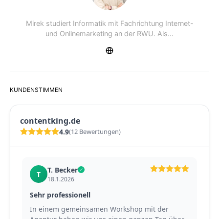
Mirek studiert Informatik mit Fachrichtung Internet-
und Onlinemarketing an der RWU. Als…
KUNDENSTIMMEN
contentking.de
4.9
(12 Bewertungen)
T. Becker
T
18.1.2026
Sehr professionell
Pet
In einem gemeinsamen Workshop mit der
Mit