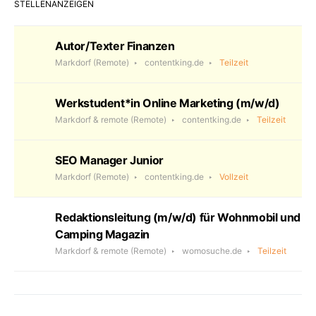
STELLENANZEIGEN
Autor/Texter Finanzen
Markdorf
(Remote)
contentking.de
Teilzeit
Werkstudent*in Online Marketing (m/w/d)
Markdorf & remote
(Remote)
contentking.de
Teilzeit
SEO Manager Junior
Markdorf
(Remote)
contentking.de
Vollzeit
Redaktionsleitung (m/w/d) für Wohnmobil und
Camping Magazin
Markdorf & remote
(Remote)
womosuche.de
Teilzeit