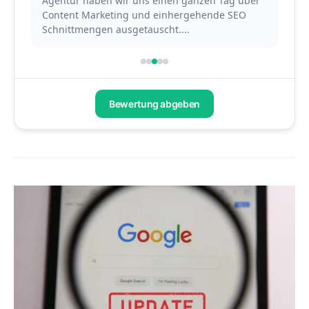
Agentur haben wir uns einen ganzen Tag über
ber
Content Marketing und einhergehende SEO
Ag
Schnittmengen ausgetauscht....
Con
Bewertung abgeben