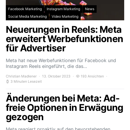
Facebook Marketing
Instagram Marketing
News
Social Media Marketing
Video Marketing
Neuerungen in Reels: Meta
erweitert Werbefunktionen
für Advertiser
Meta hat neue Werbefunktionen für Facebook und
Instagram Reels eingeführt, die das…
Christian Madlener
13. Oktober 2023
193 Ansichten
3 Minuten Lesezeit
Änderungen bei Meta: Ad-
freie Optionen in Erwägung
gezogen
Meta reagiert proaktiv auf den bevorstehenden