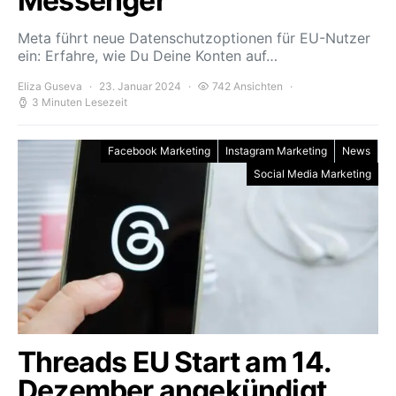
Messenger
Meta führt neue Datenschutzoptionen für EU-Nutzer
ein: Erfahre, wie Du Deine Konten auf…
Eliza Guseva
23. Januar 2024
742 Ansichten
3 Minuten Lesezeit
Facebook Marketing
Instagram Marketing
News
Social Media Marketing
Threads EU Start am 14.
Dezember angekündigt