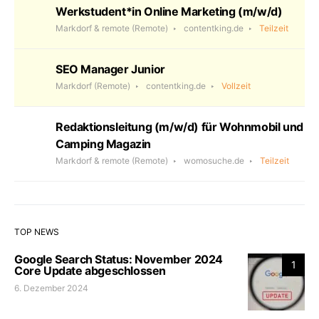
Werkstudent*in Online Marketing (m/w/d)
Markdorf & remote
(Remote)
contentking.de
Teilzeit
SEO Manager Junior
Markdorf
(Remote)
contentking.de
Vollzeit
Redaktionsleitung (m/w/d) für Wohnmobil und
Camping Magazin
Markdorf & remote
(Remote)
womosuche.de
Teilzeit
TOP NEWS
Google Search Status: November 2024
1
Core Update abgeschlossen
6. Dezember 2024