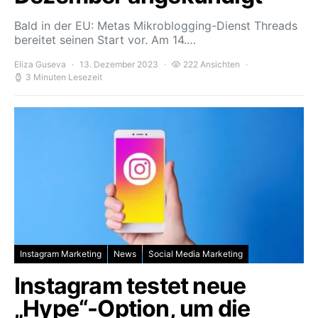
Bald in der EU: Metas Mikroblogging-Dienst Threads
bereitet seinen Start vor. Am 14.…
Eliza Guseva
13. Dezember 2023
222 Ansichten
3 Minuten Lesezeit
Instagram Marketing
News
Social Media Marketing
Instagram testet neue
„Hype“-Option, um die