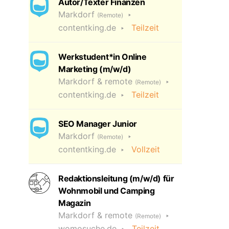
Autor/Texter Finanzen
Markdorf
(Remote)
contentking.de
Teilzeit
Werkstudent*in Online
Marketing (m/w/d)
Markdorf & remote
(Remote)
contentking.de
Teilzeit
SEO Manager Junior
Markdorf
(Remote)
contentking.de
Vollzeit
Redaktionsleitung (m/w/d) für
Wohnmobil und Camping
Magazin
Markdorf & remote
(Remote)
womosuche.de
Teilzeit