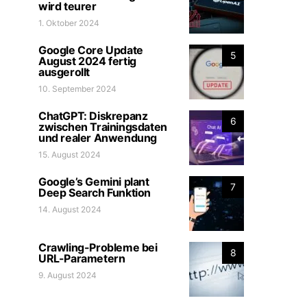
wird teurer
1. Oktober 2024
Google Core Update
5
August 2024 fertig
ausgerollt
10. September 2024
ChatGPT: Diskrepanz
6
zwischen Trainingsdaten
und realer Anwendung
15. August 2024
Google’s Gemini plant
7
Deep Search Funktion
14. August 2024
Crawling-Probleme bei
8
URL-Parametern
9. August 2024