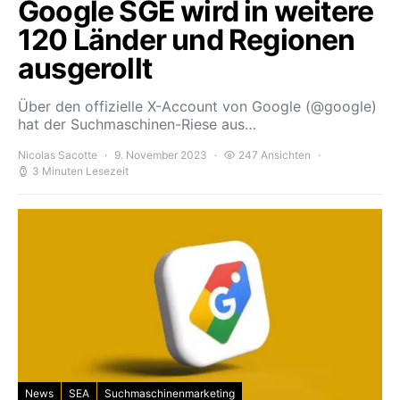
Google SGE wird in weitere
120 Länder und Regionen
ausgerollt
Über den offizielle X-Account von Google (@google)
hat der Suchmaschinen-Riese aus…
Nicolas Sacotte
9. November 2023
247 Ansichten
3 Minuten Lesezeit
News
SEA
Suchmaschinenmarketing