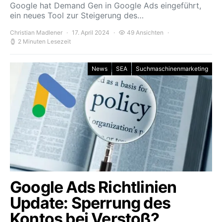
Google hat Demand Gen in Google Ads eingeführt,
ein neues Tool zur Steigerung des…
Christian Madlener
17. April 2024
49 Ansichten
2 Minuten Lesezeit
News
SEA
Suchmaschinenmarketing
Google Ads Richtlinien
Update: Sperrung des
Kontos bei Verstoß?