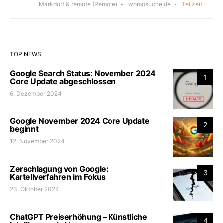
Markdorf & remote
(Remote)
womosuche.de
Teilzeit
TOP NEWS
Google Search Status: November 2024
1
Core Update abgeschlossen
6. Dezember 2024
Google November 2024 Core Update
2
beginnt
12. November 2024
Zerschlagung von Google:
3
Kartellverfahren im Fokus
23. Oktober 2024
ChatGPT Preiserhöhung – Künstliche
4