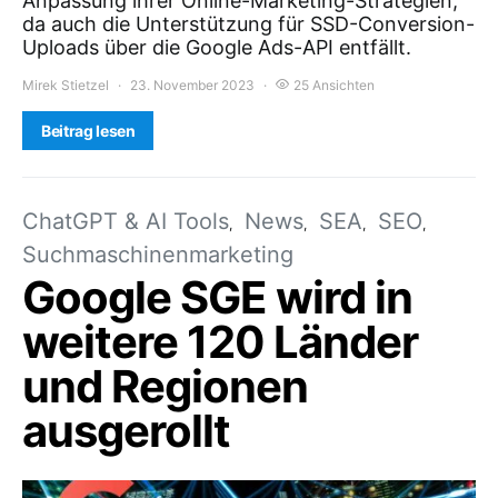
Anpassung ihrer Online-Marketing-Strategien,
da auch die Unterstützung für SSD-Conversion-
Uploads über die Google Ads-API entfällt.
Mirek Stietzel
23. November 2023
25 Ansichten
Beitrag lesen
ChatGPT & AI Tools
News
SEA
SEO
Suchmaschinenmarketing
Google SGE wird in
weitere 120 Länder
und Regionen
ausgerollt