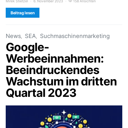
Mirek Stietzel
6. November 2023
158 Ansichten
Beitrag lesen
News
SEA
Suchmaschinenmarketing
Google-
Werbeeinnahmen:
Beeindruckendes
Wachstum im dritten
Quartal 2023