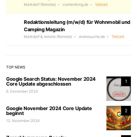
Markdorf
(Remote)
contentking.de
Vollzeit
Redaktionsleitung (m/w/d) für Wohnmobil und
Camping Magazin
Markdorf & remote
(Remote)
womosuche.de
Teilzeit
TOP NEWS
Google Search Status: November 2024
1
Core Update abgeschlossen
6. Dezember 2024
Google November 2024 Core Update
2
beginnt
12. November 2024