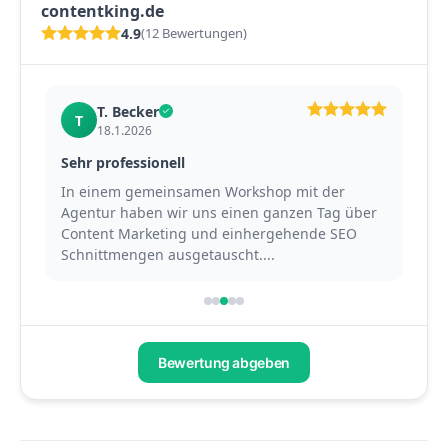
contentking.de
4.9
(12 Bewertungen)
T. Becker
T
18.1.2026
Sehr professionell
Pet
In einem gemeinsamen Workshop mit der
Mit
Agentur haben wir uns einen ganzen Tag über
ber
Content Marketing und einhergehende SEO
Ag
Schnittmengen ausgetauscht....
Con
Bewertung abgeben