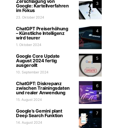
Zerschlagung von
3
Google: Kartellverfahren
im Fokus
23. Oktober 2024
ChatGPT Preiserhöhung
4
– Künstliche Intelligenz
wird teurer
1. Oktober 2024
Google Core Update
5
August 2024 fertig
ausgerollt
10. September 2024
ChatGPT: Diskrepanz
6
zwischen Trainingsdaten
und realer Anwendung
15. August 2024
Google’s Gemini plant
7
Deep Search Funktion
14. August 2024