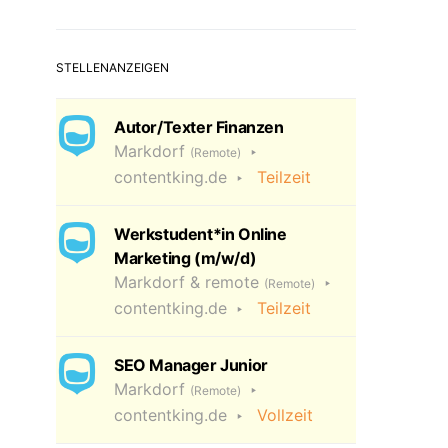
STELLENANZEIGEN
Autor/Texter Finanzen
Markdorf
(Remote)
contentking.de
Teilzeit
Werkstudent*in Online
Marketing (m/w/d)
Markdorf & remote
(Remote)
contentking.de
Teilzeit
SEO Manager Junior
Markdorf
(Remote)
contentking.de
Vollzeit