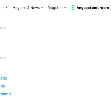
gen
Magazin & News
Ratgeber
Angebot anfordern
eads
eads
eads
ede
chland