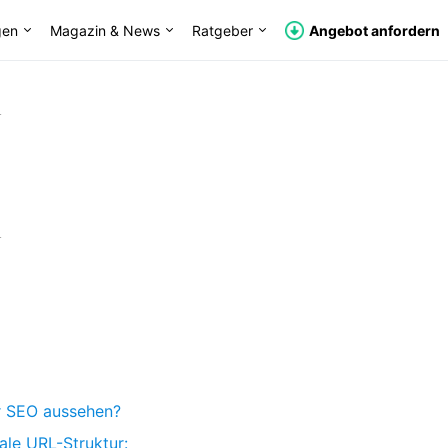
gen
Magazin & News
Ratgeber
Angebot anfordern
L
L
ür SEO aussehen?
male URL-Struktur: