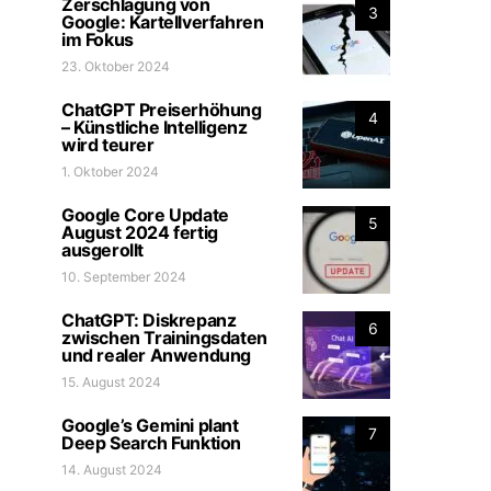
Zerschlagung von
3
Google: Kartellverfahren
im Fokus
23. Oktober 2024
ChatGPT Preiserhöhung
4
– Künstliche Intelligenz
wird teurer
1. Oktober 2024
Google Core Update
5
August 2024 fertig
ausgerollt
10. September 2024
ChatGPT: Diskrepanz
6
zwischen Trainingsdaten
und realer Anwendung
15. August 2024
Google’s Gemini plant
7
Deep Search Funktion
14. August 2024