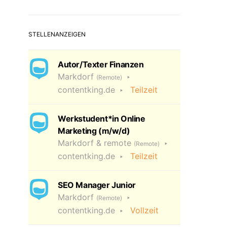
STELLENANZEIGEN
Autor/Texter Finanzen
Markdorf
(Remote)
contentking.de
Teilzeit
Werkstudent*in Online
Marketing (m/w/d)
Markdorf & remote
(Remote)
contentking.de
Teilzeit
SEO Manager Junior
Markdorf
(Remote)
contentking.de
Vollzeit