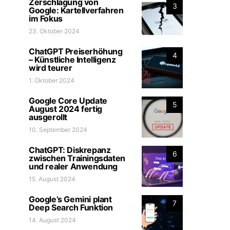
Zerschlagung von
3
Google: Kartellverfahren
im Fokus
23. Oktober 2024
ChatGPT Preiserhöhung
4
– Künstliche Intelligenz
wird teurer
1. Oktober 2024
Google Core Update
5
August 2024 fertig
ausgerollt
10. September 2024
ChatGPT: Diskrepanz
6
zwischen Trainingsdaten
und realer Anwendung
15. August 2024
Google’s Gemini plant
7
Deep Search Funktion
14. August 2024