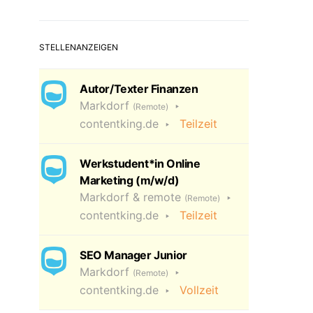
STELLENANZEIGEN
Autor/Texter Finanzen
Markdorf
(Remote)
contentking.de
Teilzeit
Werkstudent*in Online
Marketing (m/w/d)
Markdorf & remote
(Remote)
contentking.de
Teilzeit
SEO Manager Junior
Markdorf
(Remote)
contentking.de
Vollzeit