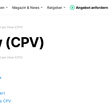
gen
Magazin & News
Ratgeber
Angebot anfordern
t per View (CPV)
w (CPV)
t per View (CPV)
w
ert
es CPV