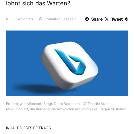
lohnt sich das Warten?
Share
Tweet
1,1K Anichten
3 Minuten Lesezeit
Erfahre, wie Microsoft Bing’s Deep Search mit GPT-4 die Suche
revolutioniert, um tiefgehende Antworten auf komplexe Fragen zu liefern.
INHALT DIESES BEITRAGS