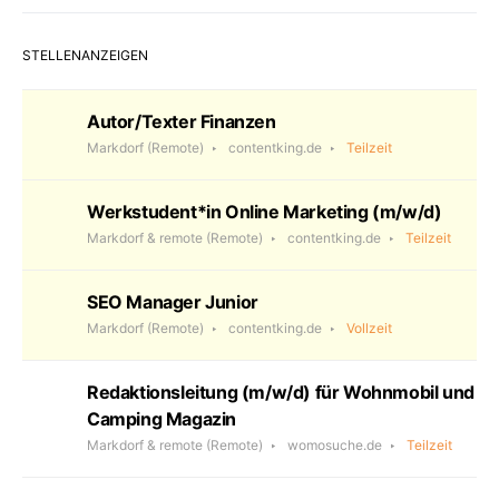
STELLENANZEIGEN
Autor/Texter Finanzen
Markdorf
(Remote)
contentking.de
Teilzeit
Werkstudent*in Online Marketing (m/w/d)
Markdorf & remote
(Remote)
contentking.de
Teilzeit
SEO Manager Junior
Markdorf
(Remote)
contentking.de
Vollzeit
Redaktionsleitung (m/w/d) für Wohnmobil und
Camping Magazin
Markdorf & remote
(Remote)
womosuche.de
Teilzeit