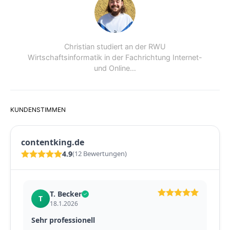
Christian studiert an der RWU
Wirtschaftsinformatik in der Fachrichtung Internet-
und Online…
KUNDENSTIMMEN
contentking.de
4.9
(12 Bewertungen)
T. Becker
T
18.1.2026
Sehr professionell
Pet