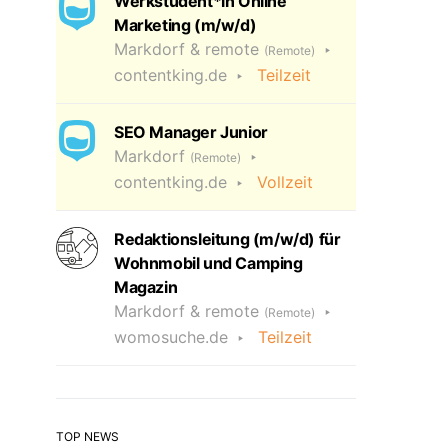
Werkstudent*in Online
Marketing (m/w/d)
Markdorf & remote
(Remote)
contentking.de
Teilzeit
SEO Manager Junior
Markdorf
(Remote)
contentking.de
Vollzeit
Redaktionsleitung (m/w/d) für
Wohnmobil und Camping
Magazin
Markdorf & remote
(Remote)
womosuche.de
Teilzeit
TOP NEWS