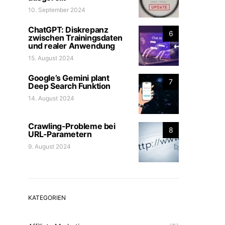
10. September 2024
ChatGPT: Diskrepanz
6
zwischen Trainingsdaten
und realer Anwendung
15. August 2024
Google’s Gemini plant
7
Deep Search Funktion
14. August 2024
Crawling-Probleme bei
8
URL-Parametern
9. August 2024
KATEGORIEN