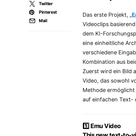
Twitter
Pinterest
Das erste Projekt, „
E
Mail
Videoclips basierend
dem KI-Forschungsp
eine einheitliche Arc
verschiedene Eingabe
Kombination aus beide
Zuerst wird ein Bild
Video, das sowohl v
Methode ermöglicht e
auf einfachen Text- 
1️⃣ Emu Video
This new text-to-