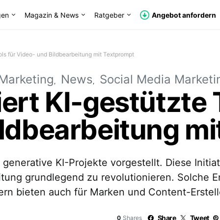
gen
Magazin & News
Ratgeber
Angebot anfordern
ols für Video- und Bildbearbeitung mit Textprompt
Marketing
News
Social Media Marketi
ert KI-gestützte 
ildbearbeitung mi
generative KI-Projekte vorgestellt. Diese Initia
ung grundlegend zu revolutionieren. Solche En
dern bieten auch für Marken und Content-Erste
Share
Tweet
0
Shares