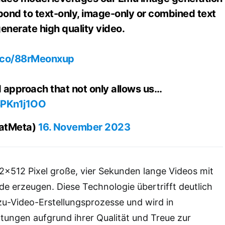
ond to text-only, image-only or combined text
enerate high quality video.
t.co/88rMeonxup
d approach that not only allows us…
BPKn1j1OO
IatMeta)
16. November 2023
2×512 Pixel große, vier Sekunden lange Videos mit
de erzeugen. Diese Technologie übertrifft deutlich
zu-Video-Erstellungsprozesse und wird in
ungen aufgrund ihrer Qualität und Treue zur