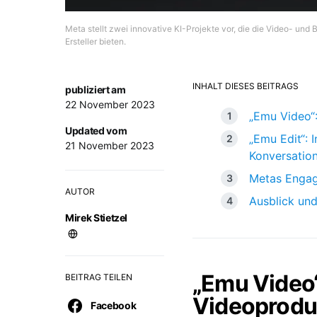
Meta stellt zwei innovative KI-Projekte vor, die die Video- un
Ersteller bieten.
INHALT DIESES BEITRAGS
publiziert am
22 November 2023
„Emu Video“:
Updated vom
„Emu Edit“: 
21 November 2023
Konversatio
Metas Engage
AUTOR
Ausblick und
Mirek Stietzel
„Emu Video“
BEITRAG TEILEN
Videoprodu
Facebook