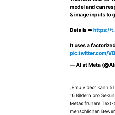
model and can resp
& image inputs to g
Details ➡️
https://
It uses a factorize
pic.twitter.com/V
— AI at Meta (@A
„Emu Video“ kann 51
16 Bildern pro Sekun
Metas frühere Text-
menschlichen Bewert