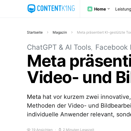
Home
Leistun
Startseite
Magazin
Meta präsentiert KI-gestützte To
ChatGPT & AI Tools
Facebook 
Meta präsenti
Video- und B
Meta
hat vor kurzem zwei innovative, 
Methoden der Video- und Bildbearbeit
individuelle Anwender relevant, son
19 Ansichten
2 Minuten Lesezeit