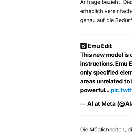
Anfrage bezieht. Die
erheblich vereinfach
genau auf die Bedürf
2️⃣ Emu Edit
This new model is 
instructions. Emu E
only specified elem
areas unrelated to
powerful…
pic.tw
— AI at Meta (@A
Die Möglichkeiten, d