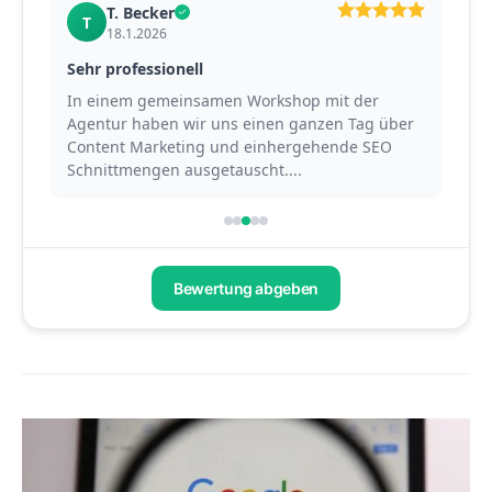
T. Becker
T
18.1.2026
Sehr professionell
Pet
In einem gemeinsamen Workshop mit der
Mit
Agentur haben wir uns einen ganzen Tag über
ber
Content Marketing und einhergehende SEO
Ag
Schnittmengen ausgetauscht....
Con
Bewertung abgeben