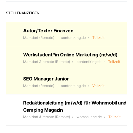
STELLENANZEIGEN
Autor/Texter Finanzen
Markdorf
(Remote)
contentking.de
Teilzeit
Werkstudent*in Online Marketing (m/w/d)
Markdorf & remote
(Remote)
contentking.de
Teilzeit
SEO Manager Junior
Markdorf
(Remote)
contentking.de
Vollzeit
Redaktionsleitung (m/w/d) für Wohnmobil und
Camping Magazin
Markdorf & remote
(Remote)
womosuche.de
Teilzeit