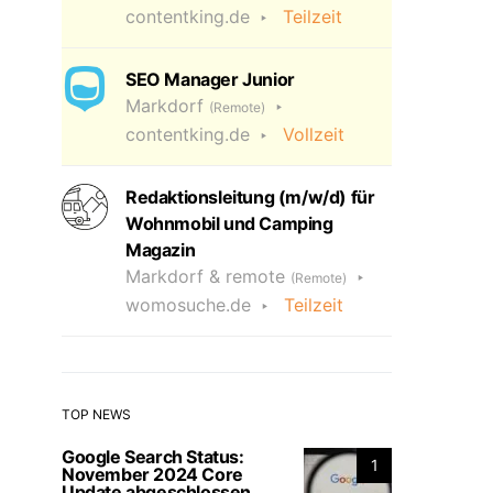
contentking.de
Teilzeit
SEO Manager Junior
Markdorf
(Remote)
contentking.de
Vollzeit
Redaktionsleitung (m/w/d) für
Wohnmobil und Camping
Magazin
Markdorf & remote
(Remote)
womosuche.de
Teilzeit
TOP NEWS
Google Search Status:
1
November 2024 Core
Update abgeschlossen