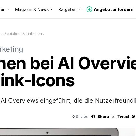
gen
Magazin & News
Ratgeber
Angebot anfordern
s: Speichern & Link-Icons
keting
nen bei AI Overvi
ink-Icons
AI Overviews eingeführt, die die Nutzerfreundli
Share
Tweet
0
Shares