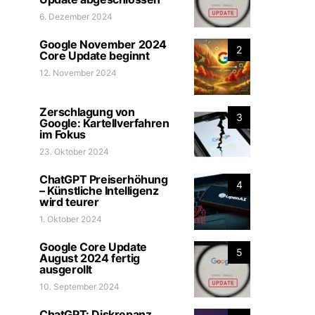
6. Dezember 2024
Google November 2024
2
Core Update beginnt
12. November 2024
Zerschlagung von
3
Google: Kartellverfahren
im Fokus
23. Oktober 2024
ChatGPT Preiserhöhung
4
– Künstliche Intelligenz
wird teurer
1. Oktober 2024
Google Core Update
5
August 2024 fertig
ausgerollt
10. September 2024
ChatGPT: Diskrepanz