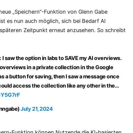
neue „Speichern“-Funktion von Glenn Gabe
ist es nun auch möglich, sich bei Bedarf AI
späteren Zeitpunkt erneut anzusehen. So schreibt
I saw the option in labs to SAVE my AI overviews.
overviews in a private collection in the Google
s a button for saving, then I saw a message once
ould access the collection like any other in the…
uSY5G7rF
enngabe)
July 21, 2024
hern-Funktion können Nutzende die KI-basierten