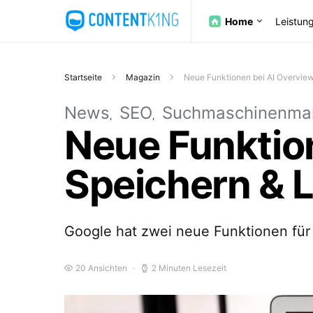
Home
Leistun
Startseite
Magazin
Neue Funktionen bei AI Overview
News
SEO
Suchmaschinenmar
Neue Funktio
Speichern & L
Google hat zwei neue Funktionen für 
20 Ansichten
2 Minuten Lesezeit