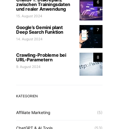
6
zwischen Trainingsdaten
und realer Anwendung
15. August 2024
Google’s Gemini plant
7
Deep Search Funktion
14. August 2024
Crawling-Probleme bei
8
URL-Parametern
9. August 2024
KATEGORIEN
Affiliate Marketing
(5)
ChatGPT & AI Tools
(53)