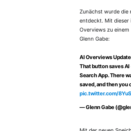
Zunächst wurde die 
entdeckt. Mit dieser 
Overviews zu einem 
Glenn Gabe:
AI Overviews Update: 
That button saves AI 
Search App. There wa
saved, and then you c
pic.twitter.com/8Y
— Glenn Gabe (@gl
Mit der neuen Speic