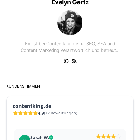
Evelyn Gertz
Evi ist bei Contentking.de für SEO, SEA und
Content Marketing verantwortlich und betreut…
KUNDENSTIMMEN
contentking.de
4.9
(12 Bewertungen)
T. Becker